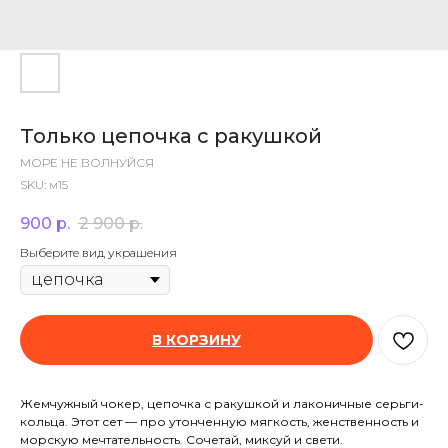
Только цепочка с ракушкой
МОРЕ НЕ ВОЛНУЙСЯ
SKU:
м15
900
р.
2 900
р.
Выберите вид украшения
В КОРЗИНУ
Жемчужный чокер, цепочка с ракушкой и лаконичные серьги-
кольца. Этот сет — про утонченную мягкость, женственность и
морскую мечтательность. Сочетай, миксуй и свети.