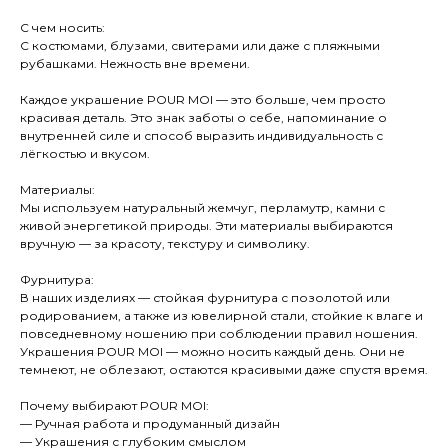
С чем носить:
С костюмами, блузами, свитерами или даже с пляжными
рубашками. Нежность вне времени.
Каждое украшение POUR MOI — это больше, чем просто
красивая деталь. Это знак заботы о себе, напоминание о
внутренней силе и способ выразить индивидуальность с
лёгкостью и вкусом.
Материалы:
Мы используем натуральный жемчуг, перламутр, камни с
живой энергетикой природы. Эти материалы выбираются
вручную — за красоту, текстуру и символику.
Фурнитура:
В наших изделиях — стойкая фурнитура с позолотой или
родированием, а также из ювелирной стали, стойкие к влаге и
повседневному ношению при соблюдении правил ношения.
Украшения POUR MOI — можно носить каждый день. Они не
темнеют, не облезают, остаются красивыми даже спустя время.
Почему выбирают POUR MOI:
— Ручная работа и продуманный дизайн
— Украшения с глубоким смыслом