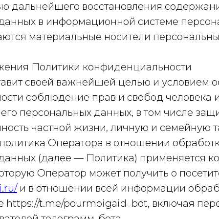
ю дальнейшего восстановления содержан
данных в информационной системе персон
аются материальные носители персональны
жения Политики конфиденциальности
ставит своей важнейшей целью и условием 
ности соблюдение прав и свобод человека 
его персональных данных, в том числе защ
ность частной жизни, личную и семейную т
я политика Оператора в отношении обработ
данных (далее — Политика) применяется ко
оторую Оператор может получить о посетит
.ru/
и в отношении всей информации обраб
 https://t.me/pourmoigaid_bot, включая пе
вателей телеграмм-бота.