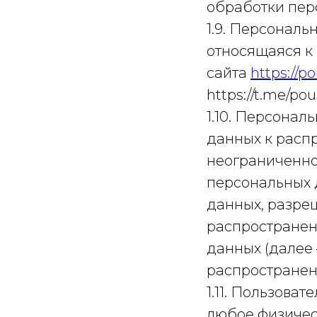
обработки пер
1.9. Персонал
относящаяся к
сайта
https://p
https://t.me/po
1.10. Персона
данных к расп
неограниченно
персональных 
данных, разре
распространен
данных (далее
распространен
1.11. Пользова
любое физичес