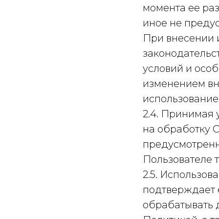
момента ее раз
иное не преду
При внесении 
законодательс
условий и осо
изменением вн
использование
2.4. Принимая 
на обработку 
предусмотренн
Пользователе т
2.5. Использо
подтверждает е
обрабатывать 