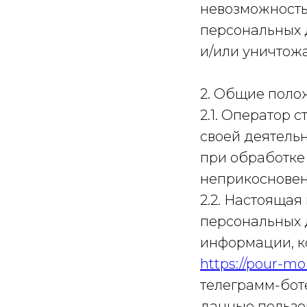
невозможность
персональных 
и/или уничтож
2. Общие поло
2.1. Оператор 
своей деятель
при обработке 
неприкосновен
2.2. Настояща
персональных 
информации, к
https://pour-moi
телеграмм-боте
данные пользо