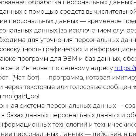
зированная обработка персональных данных
данных с помощью средств вычислительной
ание персональных данных — временное пр
сональных данных (за исключением случаев
бходима для уточнения персональных данн
— совокупность графических и информацион
 также программ для ЭВМ и баз данных, о
 в сети Интернет по сетевому адресу
https:/
 бот- (Чат-бот) — программа, которая имити
и через текстовые или голосовые сообщени
urmoigaid_bot.
ионная система персональных данных — сов
в базах данных персональных данных и о
информационных технологий и технических 
ание персональных данных — действия, в ре