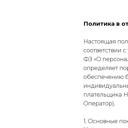
Политика в о
Настоящая пол
соответствии с
ФЗ «О персона
определяет по
обеспечению б
индивидуальны
плательщика 
Оператор).
1. Основные по