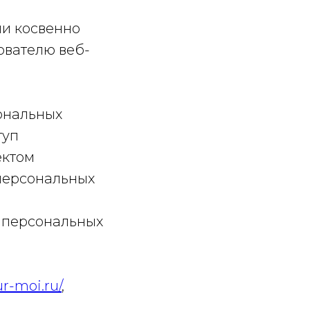
ли косвенно
ователю веб-
ональных
туп
ектом
 персональных
 персональных
ur-moi.ru/
,