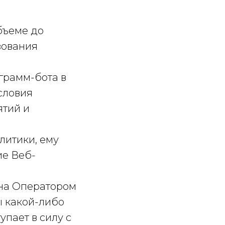
бъеме до
зования
грамм-бота в
словия
ятий и
литики, ему
ие Веб-
ена Оператором
ы какой-либо
упает в силу с