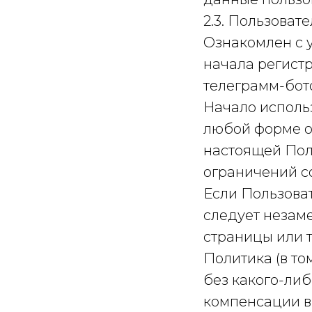
2.3. Пользовате
Ознакомлен с 
начала регист
телеграмм-бото
Начало исполь
любой форме о
настоящей Пол
ограничений с
Если Пользоват
следует незам
страницы или 
Политика (в то
без какого-ли
компенсации в 