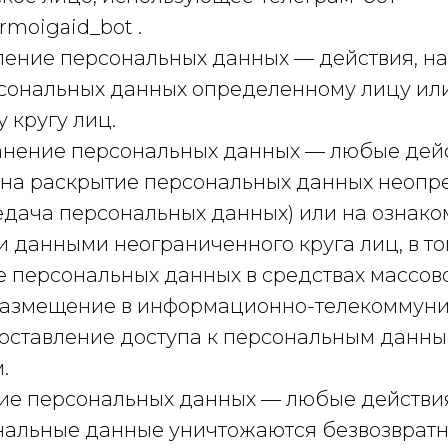
urmoigaid_bot .
авление персональных данных — действия, н
сональных данных определенному лицу ил
 кругу лиц.
транение персональных данных — любые дей
на раскрытие персональных данных неоп
редача персональных данных) или на ознако
 данными неограниченного круга лиц, в то
 персональных данных в средствах массов
размещение в информационно-телекоммун
доставление доступа к персональным данн
.
ние персональных данных — любые действия
нальные данные уничтожаются безвозвратн