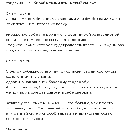
свидания — выбирай каждый день новый акцент.
С чем носить:
С платьями-комбинациями, жакетами или футболками. Один
комплект — и ты готова ко всему.
Украшение собрано вручную, с фурнитурой из ювелирной
стали — не темнеет, не вызывает аллергию.
Это украшение, которое будет радовать долго — и каждый раз
«садиться» по-новому, под настроение.
С чем носить:
С белой рубашкой, чёрным трикотажем, серым костюмом,
однотонными платьями.
Идеально как акцент к базовому гардеробу.
А ещё — на кожу, без одежды на шее. Просто потому что ты —
женщина, и можешь позволить себе сверкать.
Каждое украшение POUR MOI — это больше, чем просто
красивая деталь. Это знак заботы о себе, напоминание о
внутренней силе и способ выразить индивидуальность с
лёгкостью и вкусом.
Материалы: