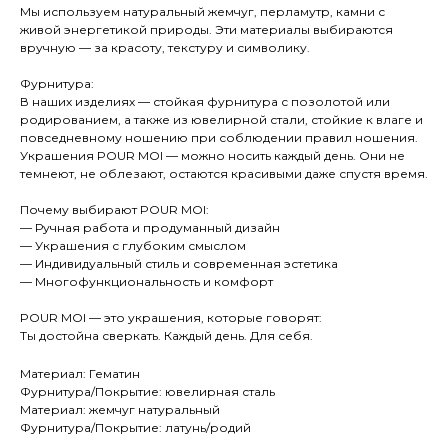
Мы используем натуральный жемчуг, перламутр, камни с
живой энергетикой природы. Эти материалы выбираются
вручную — за красоту, текстуру и символику.
Фурнитура:
В наших изделиях — стойкая фурнитура с позолотой или
родированием, а также из ювелирной стали, стойкие к влаге и
повседневному ношению при соблюдении правил ношения.
Украшения POUR MOI — можно носить каждый день. Они не
темнеют, не облезают, остаются красивыми даже спустя время.
Почему выбирают POUR MOI:
— Ручная работа и продуманный дизайн
— Украшения с глубоким смыслом
— Индивидуальный стиль и современная эстетика
— Многофункциональность и комфорт
POUR MOI — это украшения, которые говорят:
Ты достойна сверкать. Каждый день. Для себя.
Материал: Гематин
Фурнитура/Покрытие: ювелирная сталь
Материал: жемчуг натуральный
Фурнитура/Покрытие: латунь/родий