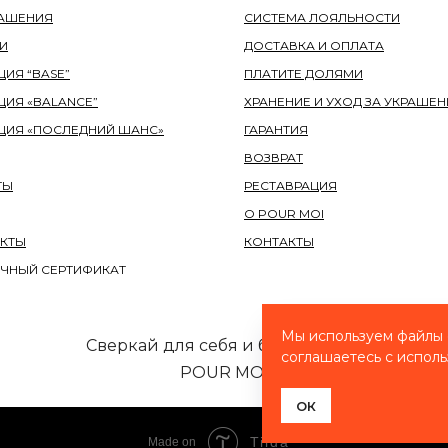
РАШЕНИЯ
СИСТЕМА ЛОЯЛЬНОСТИ
И
ДОСТАВКА И ОПЛАТА
ИЯ “BASE”
ПЛАТИТЕ ДОЛЯМИ
ЦИЯ «BALANCE”
ХРАНЕНИЕ И УХОД ЗА УКРАШЕ
ЦИЯ «ПОСЛЕДНИЙ ШАНС»
ГАРАНТИЯ
ВОЗВРАТ
ТЫ
РЕСТАВРАЦИЯ
О POUR MOI
КТЫ
КОНТАКТЫ
ЧНЫЙ СЕРТИФИКАТ
Мы используем файлы c
Сверкай для себя и будь я ркой!
соглашаетесь с исполь
POUR MOI
ОК
Tilda
Made on