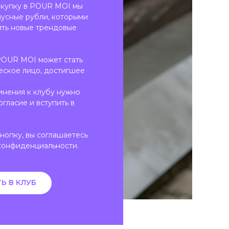
окупку в POUR MOI мы
усные рубли, которыми
ить новые трендовые
POUR MOI может стать
еское лицо, достигшее
инения к клубу нужно
огласие и вступить в
нопку, вы соглашаетесь
конфиденциальности.
Ь В КЛУБ