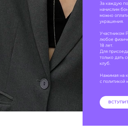
За каждую п
начислим бон
можно оплат
украшения.
Участником 
любое физич
18 лет.
Для присоед
только дать с
клуб.
Нажимая на к
с политикой 
ВСТУПИТ