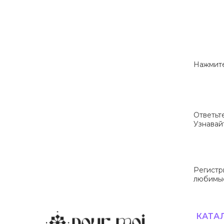
Нажмите
Ответьт
Узнавай
Регистр
любимые
КАТА