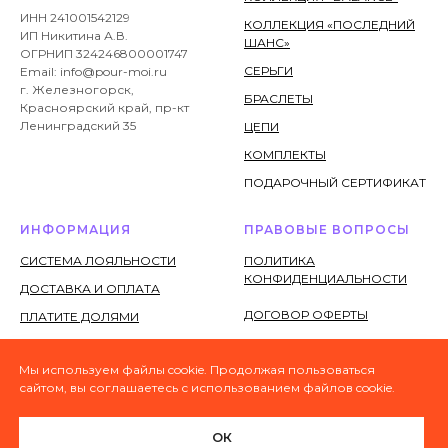
ИНН 241001542129
КОЛЛЕКЦИЯ «ПОСЛЕДНИЙ
ИП Никитина А.В.
ШАНС»
ОГРНИП 324246800001747
СЕРЬГИ
Email: info@pour-moi.ru
г. Железногорск,
БРАСЛЕТЫ
Красноярский край, пр-кт
Ленинградский 35
ЦЕПИ
КОМПЛЕКТЫ
ПОДАРОЧНЫЙ СЕРТИФИКАТ
ИНФОРМАЦИЯ
ПРАВОВЫЕ ВОПРОСЫ
СИСТЕМА ЛОЯЛЬНОСТИ
ПОЛИТИКА
КОНФИДЕНЦИАЛЬНОСТИ
ДОСТАВКА И ОПЛАТА
ДОГОВОР ОФЕРТЫ
ПЛАТИТЕ ДОЛЯМИ
ХРАНЕНИЕ И УХОД ЗА
СОГЛАСИЕ НА ОБРАБОТКУ
УКРАШЕНИЯМИ
ПЕРСОНАЛЬНЫХ ДАННЫХ
Мы используем файлы cookie. Продолжая пользоваться
сайтом, вы соглашаетесь с использованием файлов cookie.
ГАРАНТИЯ
СОГЛАСИЕ НА ПОЛУЧЕНИЕ
ВОЗВРАТ
ИНФОРМАЦИОННОЙ И
ОК
РЕКЛАМНОЙ РАССЫЛКИ
РЕСТАВРАЦИЯ