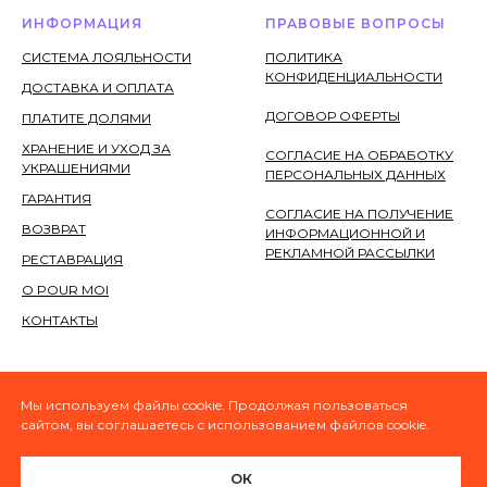
ИНФОРМАЦИЯ
ПРАВОВЫЕ ВОПРОСЫ
СИСТЕМА ЛОЯЛЬНОСТИ
ПОЛИТИКА
КОНФИДЕНЦИАЛЬНОСТИ
ДОСТАВКА И ОПЛАТА
ДОГОВОР ОФЕРТЫ
ПЛАТИТЕ ДОЛЯМИ
ХРАНЕНИЕ И УХОД ЗА
СОГЛАСИЕ НА ОБРАБОТКУ
УКРАШЕНИЯМИ
ПЕРСОНАЛЬНЫХ ДАННЫХ
ГАРАНТИЯ
СОГЛАСИЕ НА ПОЛУЧЕНИЕ
ВОЗВРАТ
ИНФОРМАЦИОННОЙ И
РЕКЛАМНОЙ РАССЫЛКИ
РЕСТАВРАЦИЯ
О POUR MOI
КОНТАКТЫ
Мы используем файлы cookie. Продолжая пользоваться
сайтом, вы соглашаетесь с использованием файлов cookie.
Сверкай для себя и будь я ркой!
POUR MOI
ОК