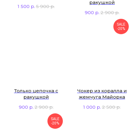
ракушкой
1 500
р.
5 900
р.
900
р.
2 900
р.
SALE
-20%
Только цепочка с
Чокер из коралла и
ракушкой
жемчуга Майорка
900
р.
2 900
р.
1 000
р.
2 500
р.
SALE
-20%